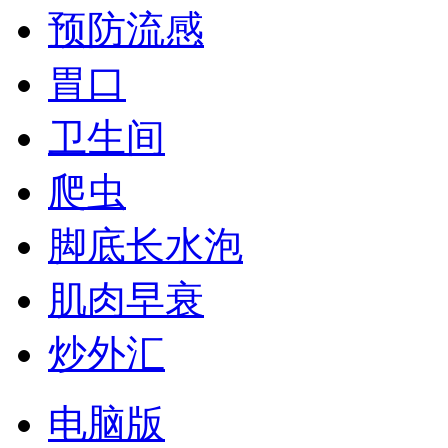
预防流感
胃口
卫生间
爬虫
脚底长水泡
肌肉早衰
炒外汇
电脑版