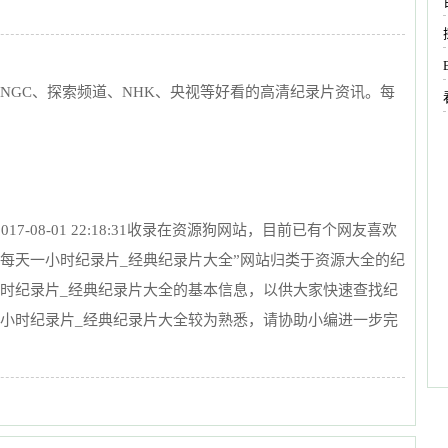
NGC、探索频道、NHK、央视等好看的高清纪录片资讯。每
017-08-01 22:18:31收录在资源狗网站，目前已有
个网友喜欢
“每天一小时纪录片_经典纪录片大全”网站归类于资源大全的纪
时纪录片_经典纪录片大全的基本信息，以供大家快速查找纪
小时纪录片_经典纪录片大全较为熟悉，请协助小编进一步完