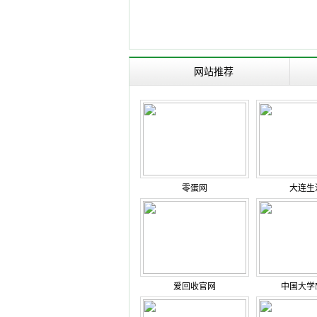
网站推荐
零蛋网
大连生
爱回收官网
中国大学