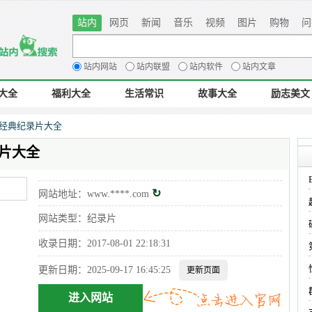
站内
网页
新闻
音乐
视频
图片
购物
问
站内网站
站内联盟
站内软件
站内文章
大全
福利大全
生活常识
故事大全
励志美文
_经典纪录片大全
片大全
↻
网站地址：
www.****.com
网站类型：纪录片
收录日期：2017-08-01 22:18:31
更新日期：2025-09-17 16:45:25
进入网站