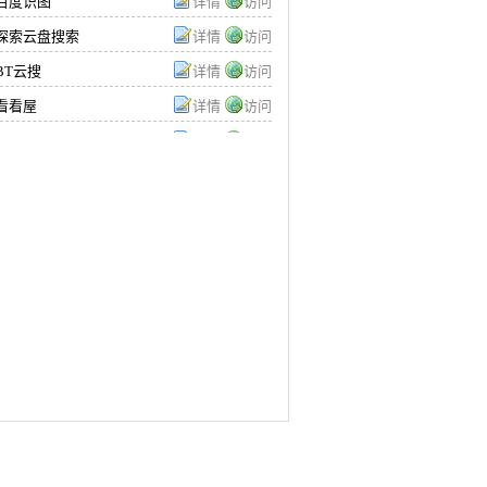
百度识图
详情
访问
探索云盘搜索
详情
访问
BT云搜
详情
访问
看看屋
详情
访问
伊皇情趣商城
详情
访问
NBA直播平台
详情
访问
企业微信邮箱优惠
详情
访问
企业邮箱收费标准
详情
访问
腾讯企业邮箱服务
详情
访问
商
企业邮箱购买优惠
详情
访问
足球即时比分
详情
访问
足球比分直播
详情
访问
企业邮箱续费折扣
详情
访问
优惠企业邮箱购买
详情
访问