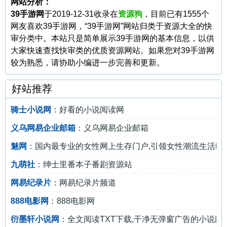
网站分析：
39手游网
于2019-12-31收录在
资源狗
，目前已有1555个
网友喜欢39手游网，“39手游网”网站归类于资源大全的快
审分类中。本站只是简单展示39手游网的基本信息，以供
大家快速查找快审类的优质资源网站。如果您对39手游网
较为熟悉，请协助小编进一步完善和更新。
好站推荐
骑士小说网
：好看的小说阅读网
义乌网易企业邮箱
：义乌网易企业邮箱
魅网
：国内最专业的女性网上生存门户,引领女性潮流生活时
九萌社
：绅士里番本子番剧资源站
网易纪录片
：网易纪录片频道
888电影网
：888电影网
衍墨轩小说网
：全文阅读TXT下载,干净无弹窗广告的小说网