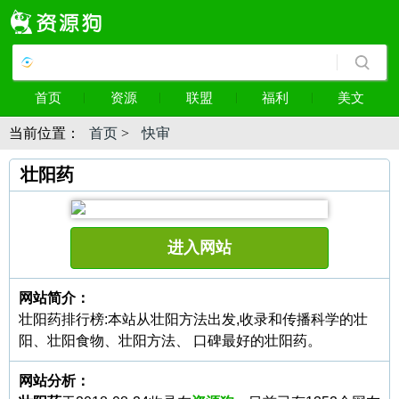
首页
资源
联盟
福利
美文
当前位置：
首页
>
快审
壮阳药
进入网站
网站简介：
壮阳药排行榜:本站从壮阳方法出发,收录和传播科学的壮
阳、壮阳食物、壮阳方法、 口碑最好的壮阳药。
网站分析：