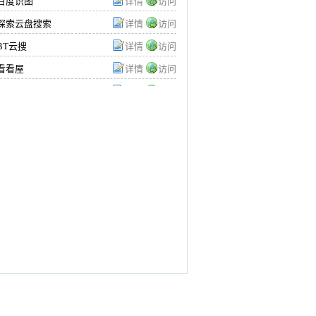
百度识图
详情
访问
探索云盘搜索
详情
访问
BT云搜
详情
访问
看看屋
详情
访问
MT5/st7/st5/外汇交
详情
访问
易所平台出租
知行新闻
详情
访问
哈达铺纪念馆
详情
访问
晓晓会员权益网
详情
访问
国际快递
详情
访问
磁吸连接器
详情
访问
TMGM外汇平台
详情
访问
调研报告
详情
访问
华为备案助理
详情
访问
腾讯备案授助理
详情
访问