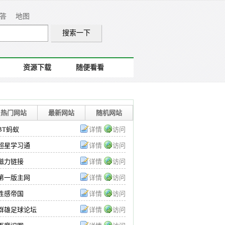
答
地图
资源下载
随便看看
热门网站
最新网站
随机网站
BT蚂蚁
详情
访问
超星学习通
详情
访问
磁力链接
详情
访问
第一版主网
详情
访问
性感帝国
详情
访问
群雄足球论坛
详情
访问