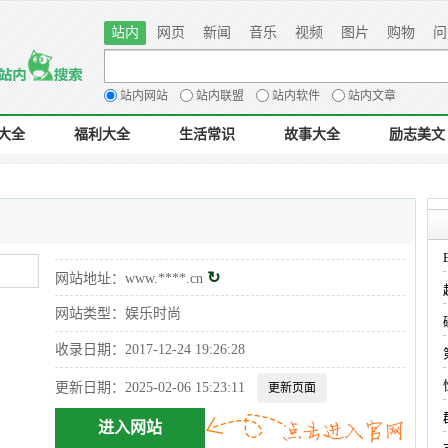
站内
网页
新闻
音乐
视频
图片
购物
问
站内网站
站内联盟
站内软件
站内文章
大全
福利大全
生活常识
故事大全
励志美文
↻
网站地址：
www.****.cn
网站类型：娱乐时尚
收录日期：2017-12-24 19:26:28
更新日期：2025-02-06 15:23:11
进入网站