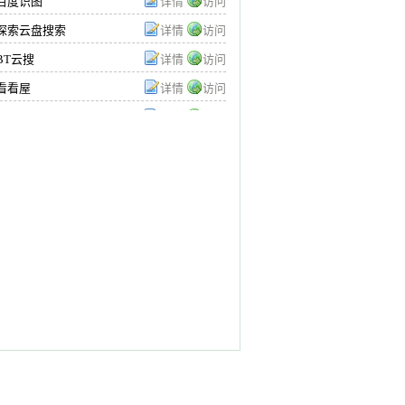
百度识图
详情
访问
探索云盘搜索
详情
访问
BT云搜
详情
访问
看看屋
详情
访问
MT5/st7/st5/外汇交
详情
访问
易所平台出租
知行新闻
详情
访问
哈达铺纪念馆
详情
访问
晓晓会员权益网
详情
访问
国际快递
详情
访问
磁吸连接器
详情
访问
TMGM外汇平台
详情
访问
调研报告
详情
访问
华为备案助理
详情
访问
腾讯备案授助理
详情
访问