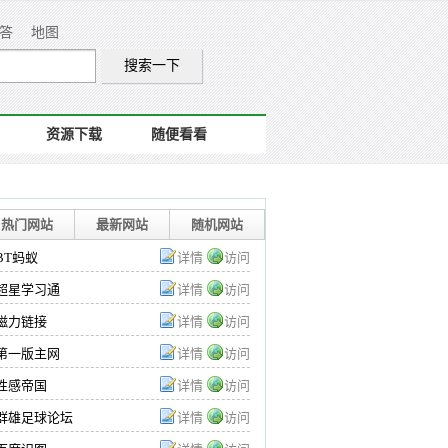
答
地图
资源下载
随便看看
热门网站
最新网站
随机网站
BT蚂蚁
详情
访问
超星学习通
详情
访问
磁力链接
详情
访问
第一版主网
详情
访问
性感帝国
详情
访问
群雄足球论坛
详情
访问