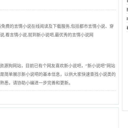
新免费的言情小说在线阅读及下载服务,包括都市言情小说、穿
说,看言情小说,就到新小说吧,最优秀的言情小说网
15收录在资源狗网站，目前已有
个网友喜欢新小说吧，“新小说吧”网站
是简单展示新小说吧的基本信息，以供大家快速查找小说类的
熟悉，请协助小编进一步完善和更新。