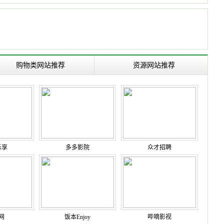
购物类网站推荐
资源网站推荐
乐享
多多影院
众才招聘
网
饭本Enjoy
哔嘀影视