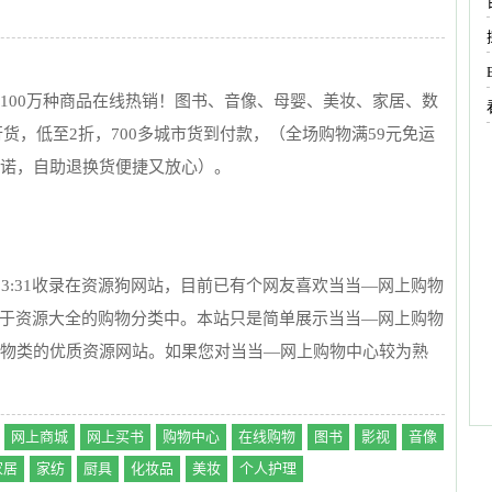
100万种商品在线热销！图书、音像、母婴、美妆、家居、数
货，低至2折，700多城市货到付款，（全场购物满59元免运
诺，自助退换货便捷又放心）。
 16:33:31收录在资源狗网站，目前已有
个网友喜欢当当—网上购物
类于资源大全的购物分类中。本站只是简单展示当当—网上购物
物类的优质资源网站。如果您对当当—网上购物中心较为熟
网上商城
网上买书
购物中心
在线购物
图书
影视
音像
家居
家纺
厨具
化妆品
美妆
个人护理