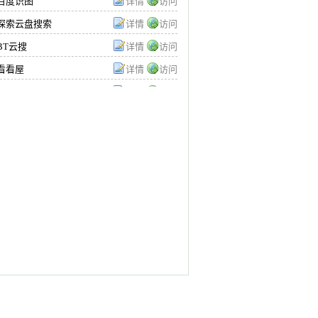
百度识图
详情
访问
探索云盘搜索
详情
访问
BT云搜
详情
访问
看看屋
详情
访问
MT5/st7/st5/外汇交
详情
访问
易所平台出租
知行新闻
详情
访问
哈达铺纪念馆
详情
访问
晓晓会员权益网
详情
访问
国际快递
详情
访问
磁吸连接器
详情
访问
TMGM外汇平台
详情
访问
调研报告
详情
访问
华为备案助理
详情
访问
腾讯备案授助理
详情
访问