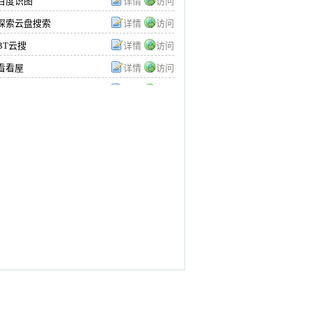
百度识图
详情
访问
探索云盘搜索
详情
访问
BT云搜
详情
访问
看看屋
详情
访问
MT5/st7/st5/外汇交
详情
访问
易所平台出租
知行新闻
详情
访问
哈达铺纪念馆
详情
访问
晓晓会员权益网
详情
访问
国际快递
详情
访问
磁吸连接器
详情
访问
TMGM外汇平台
详情
访问
调研报告
详情
访问
华为备案助理
详情
访问
腾讯备案授助理
详情
访问