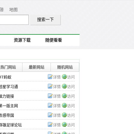
答
地图
资源下载
随便看看
热门网站
最新网站
随机网站
BT蚂蚁
详情
访问
超星学习通
详情
访问
磁力链接
详情
访问
第一版主网
详情
访问
性感帝国
详情
访问
群雄足球论坛
详情
访问