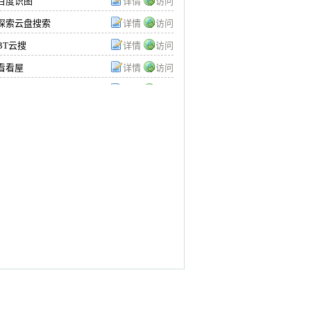
百度识图
详情
访问
探索云盘搜索
详情
访问
BT云搜
详情
访问
看看屋
详情
访问
MT5/st7/st5/外汇交
详情
访问
易所平台出租
知行新闻
详情
访问
哈达铺纪念馆
详情
访问
晓晓会员权益网
详情
访问
国际快递
详情
访问
磁吸连接器
详情
访问
TMGM外汇平台
详情
访问
调研报告
详情
访问
华为备案助理
详情
访问
腾讯备案授助理
详情
访问