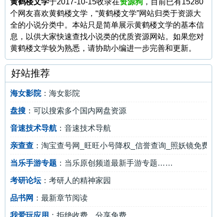
黄鹤楼文学
于2017-10-15收录在
资源狗
，目前已有15280
个网友喜欢黄鹤楼文学，“黄鹤楼文学”网站归类于资源大
全的小说分类中。本站只是简单展示黄鹤楼文学的基本信
息，以供大家快速查找小说类的优质资源网站。如果您对
黄鹤楼文学较为熟悉，请协助小编进一步完善和更新。
好站推荐
海女影院
：海女影院
盘搜
：可以搜索多个国内网盘资源
音速技术导航
：音速技术导航
亲查查
：淘宝查号网_旺旺小号降权_信誉查询_照妖镜免费
当乐手游专题
：当乐原创频道最新手游专题……
考研论坛
：考研人的精神家园
品书网
：最新章节阅读
我爱玩应用
：拒绝收费，分享免费